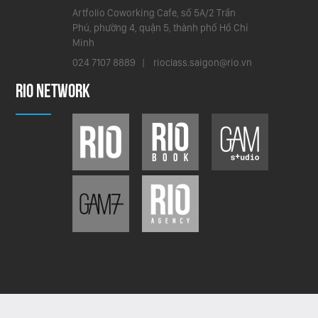
Artfolio Coworking Cafe, số 5A/2 Trần
Phú, phường 4, quận 5, thành phố Hồ Chí
Minh
024 7107 8889 |
rioclass.saigon@rio.vn
RIO NETWORK