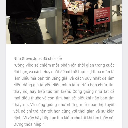
Như Steve Jobs đã chia sẻ:
"Công việc sẽ chiếm một phần lớn thời gian trong cuộc
đời bạn, và cách duy nhất để có thể thực sự thỏa mãn là
làm điều mà bạn tin đáng giá. Và cách duy nhất để làm
điều đáng giá là yêu điều mình làm. Nếu bạn chưa tìm
thấy nó, hãy tiếp tục tìm kiếm. Cũng giống như tất cả
mọi điều thuộc về con tim, bạn sẽ biết khi nào bạn tìm
thấy nó. Và cũng giống như những mối quan hệ tuyệt
vời, nó chỉ trở nên tốt hơn cùng với thời gian và sự kiên
định. Vì vậy hãy tiếp tục tìm kiếm cho tới khi tìm thấy nó.
Đừng thỏa hiệp."