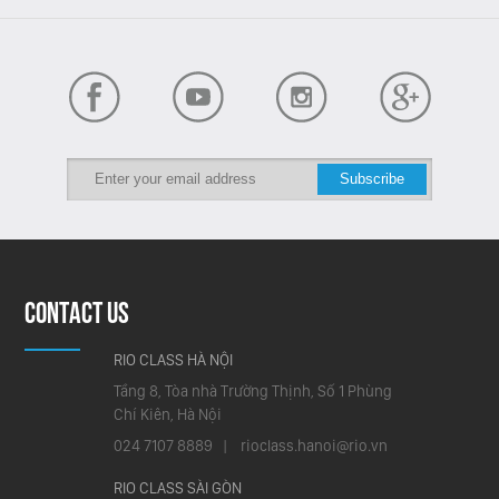
CONTACT US
RIO CLASS HÀ NỘI
Tầng 8, Tòa nhà Trường Thịnh, Số 1 Phùng
Chí Kiên, Hà Nội
024 7107 8889 |
rioclass.hanoi@rio.vn
RIO CLASS SÀI GÒN