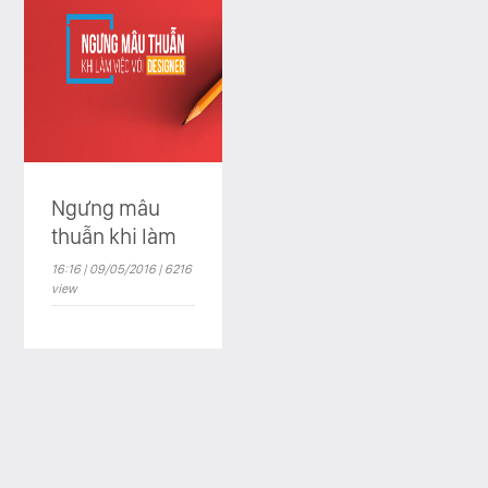
Ngưng mâu
thuẫn khi làm
việc với
16:16 | 09/05/2016 | 6216
Designer
view