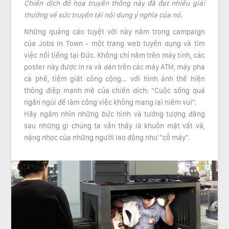
Chiến dịch đồ họa truyền thông này đã đạt nhiều giải
thưởng về sức truyền tải nội dung ý nghĩa của nó.
Những quảng cáo tuyệt vời này nằm trong campaign
của Jobs In Town - một trang web tuyển dụng và tìm
việc nổi tiếng tại Đức. Không chỉ nằm trên máy tính, các
poster này được in ra và dán trên các máy ATM, máy pha
cà phê, tiệm giặt công cộng... với hình ảnh thể hiện
thông điệp mạnh mẽ của chiến dịch: "Cuộc sống quá
ngắn ngủi để làm công việc không mang lại niềm vui".
Hãy ngắm nhìn những bức hình và tưởng tượng đằng
sau những gì chúng ta vẫn thấy là khuôn mặt vất vả,
nặng nhọc của những người lao động như "cỗ máy".